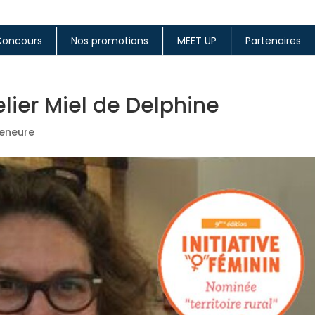
Concours
Nos promotions
MEET UP
Partenaires
lier Miel de Delphine
reneure