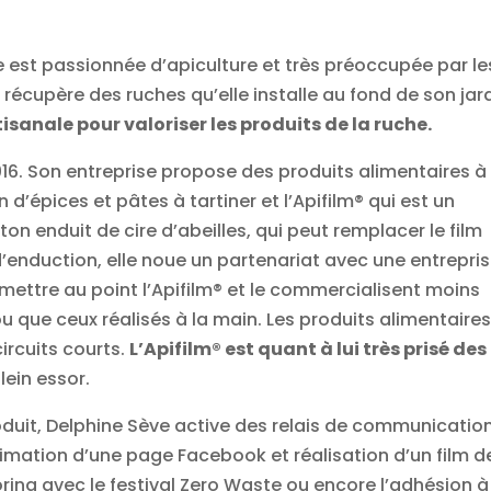
est passionnée d’apiculture et très préoccupée par le
récupère des ruches qu’elle installe au fond de son jard
tisanale pour valoriser les produits de la ruche.
 2016. Son entreprise propose des produits alimentaires à
’épices et pâtes à tartiner et l’Apifilm® qui est un
n enduit de cire d’abeilles, qui peut remplacer le film
e d’enduction, elle noue un partenariat avec une entrepri
à mettre au point l’Apifilm® et le commercialisent moins
 que ceux réalisés à la main. Les produits alimentaire
circuits courts.
L’Apifilm® est quant à lui très prisé des
lein essor.
duit, Delphine Sève active des relais de communicatio
 animation d’une page Facebook et réalisation d’un film d
ing avec le festival Zero Waste ou encore l’adhésion à