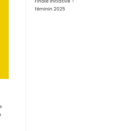
Finale Initiative ♀
féminin 2025
e
n